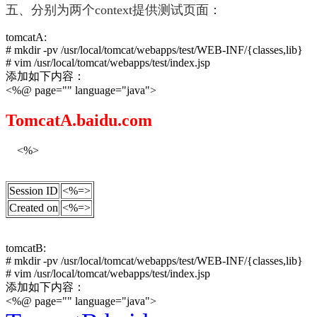
五、分别为两个context提供测试页面：
tomcatA:
# mkdir -pv /usr/local/tomcat/webapps/test/WEB-INF/{classes,lib}
# vim /usr/local/tomcat/webapps/test/index.jsp
添加如下内容：
<%@ page="" language="java">
TomcatA
.baidu.com
<%>
Session ID
<%=>
Created on
<%=>
tomcatB:
# mkdir -pv /usr/local/tomcat/webapps/test/WEB-INF/{classes,lib}
# vim /usr/local/tomcat/webapps/test/index.jsp
添加如下内容：
<%@ page="" language="java">