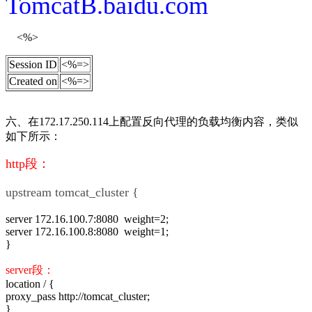
TomcatB.baidu.com
<%>
Session ID
<%=>
Created on
<%=>
六、在172.17.250.114上配置反向代理的负载均衡内容，类似
如下所示：
http段：
upstream tomcat_cluster {
server 172.16.100.7:8080 weight=2;
server 172.16.100.8:8080 weight=1;
}
server段：
location / {
proxy_pass http://tomcat_cluster;
}