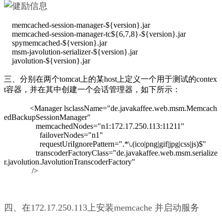
memcached-session-manager-${version}.jar
memcached-session-manager-tc${6,7,8}-${version}.jar
spymemcached-${version}.jar
msm-javolution-serializer-${version}.jar
javolution-${version}.jar
三、分别在两个tomcat上的某host上定义一个用于测试的contex
t容器，并在其中创建一个会话管理器，如下所示：
<Manager lsclassName="de.javakaffee.web.msm.Memcach
edBackupSessionManager"
memcachedNodes="n1:172.17.250.113:11211"
failoverNodes="n1"
requestUriIgnorePattern=".*\.(ico|png|gif|jpg|css|js)$"
transcoderFactoryClass="de.javakaffee.web.msm.serialize
r.javolution.JavolutionTranscoderFactory"
/>
四、在172.17.250.113上安装memcache 并启动服务